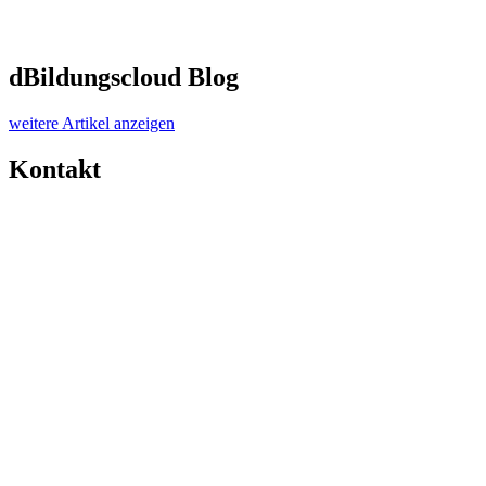
dBildungscloud
Blog
weitere Artikel anzeigen
Kontakt
Support
Allgemeine Anfragen
Allgemeine Datenschutzanfragen
Links
Impressum
Nutzungsordnung
Datenschutzerklärung
GitHub
Status
Sicherheit
Lizenzen